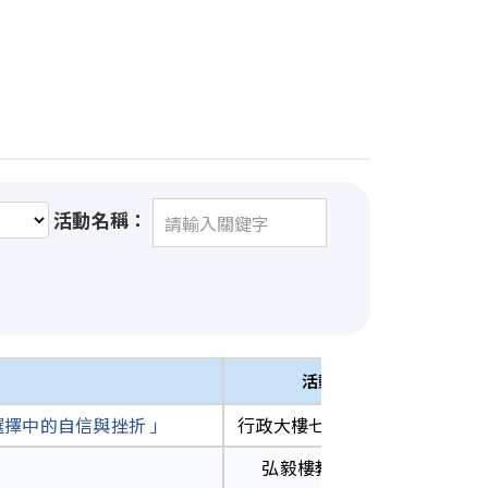
活動名稱：
活動地點
選擇中的自信與挫折 」
行政大樓七樓行政會議廳
承
弘毅樓教A239教室
承