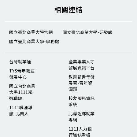
相關連結
國立臺北商業大學官網
國立臺北商業大學-研發處
國立臺北商業大學-學務處
台灣就業通
產業專業人才
發展資訊平台
TYS青年職涯
發展中心
教育部青年發
展署-青年資
國立台北商業
源讚
大學1111精
選職缺
校友服務資訊
系統
1111職涯導
航-北商大
北漂返鄉就業
專網
1111人力銀
行職缺看板