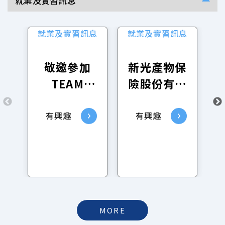
就業及實習訊息
就業及實習訊息
就業及實習訊息
敬邀參加
新光產物保
TEAM
險股份有限
TAIPEI 挺
公司招募
就業「青年
115年9月1
有興趣
有興趣
✦科技✦未
日至115年
來」AI產業
12月24日
鏈就業博覽
學期實習生
會活動
MORE