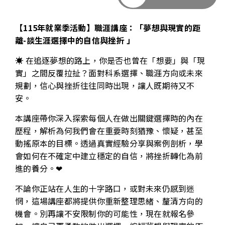
【115年
就
業季活動】職涯講座：「夢想與現實的距
離-談生涯選擇中的自信與挫折 」
☀ 在追逐夢想的路上，你是否也曾在「想要」與「現
實」之間反覆拉扯？面對科系選擇、職涯方向或未來
規劃，信心與挫折往往同時出現，讓人既期待又不
安。
本講座帶你深入探索每個人在做出關鍵選擇時的內在
歷程，解析為何我們會在重要時刻猶豫、懷疑，甚至
動搖原本的目標。透過真實經驗分享與案例剖析，學
會如何在不確定中建立穩定的自信，將挫折轉化為前
進的養分。❤
不論你正站在人生的十字路口，或對未來仍感到迷
惘，這場講座都將提供你重新整理思緒、釐清方向的
機會。別再讓不安限制你的可能性，現在就報名參