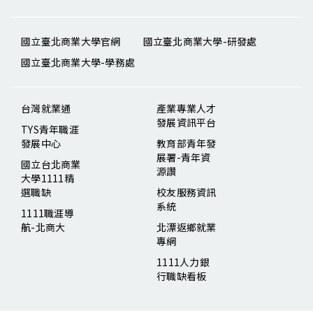
國立臺北商業大學官網
國立臺北商業大學-研發處
國立臺北商業大學-學務處
台灣就業通
產業專業人才
發展資訊平台
TYS青年職涯
發展中心
教育部青年發
展署-青年資
國立台北商業
源讚
大學1111精
選職缺
校友服務資訊
系統
1111職涯導
航-北商大
北漂返鄉就業
專網
1111人力銀
行職缺看板