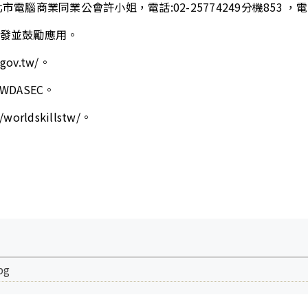
同業公會許小姐，電話:02-25774249分機853 ，電子郵件:gi
發並鼓勵應用。
.gov.tw/
。
/WDASEC
。
/worldskillstw/
。
pg