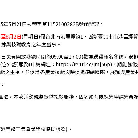
5月21日技競字第1152100282B號函辦理。
)至8月2日
(星期日)假台北南港展覽館1、2館(臺北市南港區經貿
訓練與技職教育之年度盛事。
1日免費開放參觀時間為09:00至17:00)歡迎踴躍報名參訪，
)服務(申請網址：https://reurl.cc/jmj56p)，
能之重視，並促進各產業技能與時俱進鍊結國際，展現與產業
：
及團體，本次活動規劃提供接駁服務，因名額有限採先申請先審
南港高級工業職業學校協助核發)。