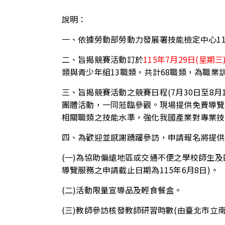
說明：
一、依據勞動部勞動力發展署技能檢定中心115年
二、旨揭競賽活動訂於
115年7月29日(星期三
類與青少年組13職類，共計68職類，為職業
三、旨揭競賽活動之競賽日程(7月30日至8月
團體活動，一同蒞臨參觀。現場提供免費導覽(含外語
相關職類之技能水準，強化我國產業對專業技
四、為歡迎並感謝踴躍參訪，申請報名將提供
(一)為協助偏遠地區或交通不便之學校師生
導覽服務之申請截止日期為115年6月8日)。
(二)活動限量宣導品及輕食餐盒。
(三)教師參訪核發教師研習時數(由臺北市立