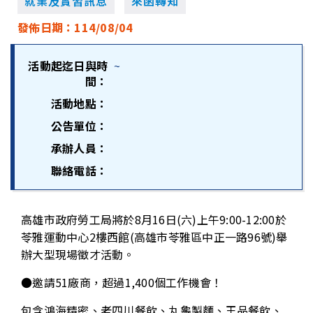
就業及實習訊息
來函轉知
發佈日期：
114/08/04
活動起迄日與時
~
間：
活動地點：
公告單位：
承辦人員：
聯絡電話：
高雄市政府勞工局將於8月16日(六)上午9:00-12:00於
苓雅運動中心2樓西館(高雄市苓雅區中正一路96號)舉
辦大型現場徵才活動。
●邀請51廠商，超過1,400個工作機會！
包含鴻海精密、老四川餐飲、丸龜製麵、王品餐飲、