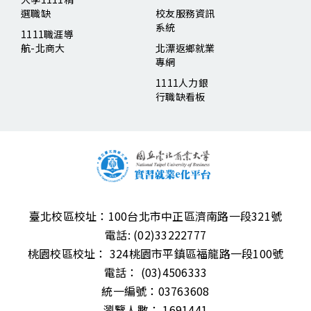
選職缺
校友服務資訊
系統
1111職涯導
航-北商大
北漂返鄉就業
專網
1111人力銀
行職缺看板
臺北校區校址：
100台北市中正區濟南路一段321號
電話:
(02)33222777
桃園校區校址：
324桃園市平鎮區福龍路一段100號
電話：
(03)4506333
統一編號：03763608
瀏覽人數： 1691441