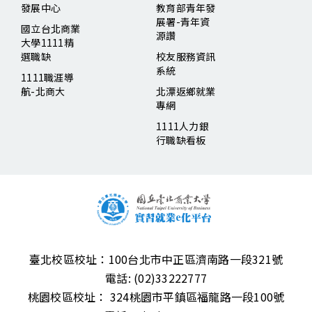
發展中心
教育部青年發
展署-青年資
國立台北商業
源讚
大學1111精
選職缺
校友服務資訊
系統
1111職涯導
航-北商大
北漂返鄉就業
專網
1111人力銀
行職缺看板
臺北校區校址：
100台北市中正區濟南路一段321號
電話:
(02)33222777
桃園校區校址：
324桃園市平鎮區福龍路一段100號