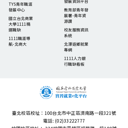
發展資訊平台
TYS青年職涯
發展中心
教育部青年發
展署-青年資
國立台北商業
源讚
大學1111精
選職缺
校友服務資訊
系統
1111職涯導
航-北商大
北漂返鄉就業
專網
1111人力銀
行職缺看板
臺北校區校址：
100台北市中正區濟南路一段321號
電話:
(02)33222777