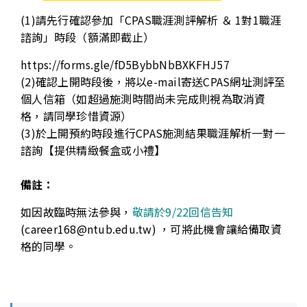
(1)請先行確認參加「CPAS職涯測評解析 ＆ 1對1職涯
諮詢」時段（額滿即截止）
https://forms.gle/fD5BybbNbBXKFHJ57
(2)確認上開時段後，將以e-mail寄送CPAS網址測評至
個人信箱（如超過施測時間尚未完成則視為取消資
格，請同學珍惜資源）
(3)於上開預約時段進行CPAS施測結果職涯解析一對一
諮詢【提供精緻餐盒或小禮】
備註：
如因故臨時無法參與，
敬請於9/22回信告知
(career168@ntub.edu.tw) ，可將此機會讓給備取資
格的同學。