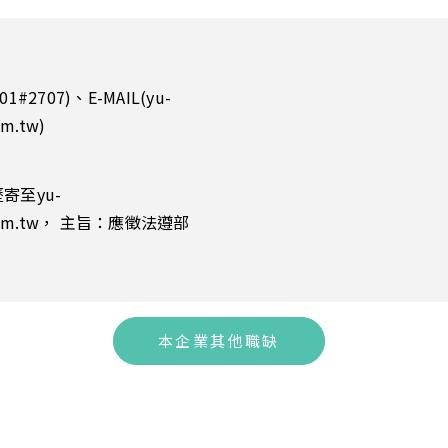
1#2707)、E-MAIL(yu-
om.tw)
寄至yu-
t.com.tw， 主旨：應徵法遵部
本企業其他職缺