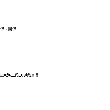
健保、團保
日
生東路三段109號10樓