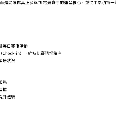
而是能讓你真正參與到 電競賽事的運營核心，並從中累積第一
)
安排每日賽事活動
Check-in）、維持比賽現場秩序
緊急狀況
)
服務
建檔
提升體驗
)