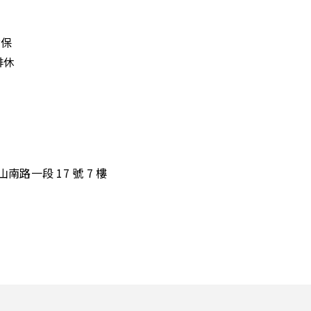
健保
排休
南路一段 17 號 7 樓