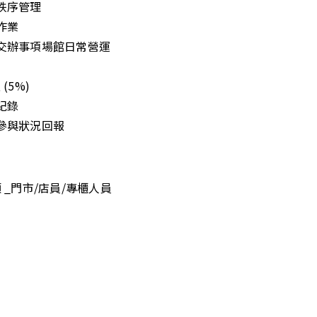
秩序管理
作業
管交辦事項場館日常營運
(5%)
紀錄
員參與狀況回報
 _門市/店員/專櫃人員