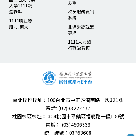
源讚
大學1111精
選職缺
校友服務資訊
系統
1111職涯導
航-北商大
北漂返鄉就業
專網
1111人力銀
行職缺看板
臺北校區校址：
100台北市中正區濟南路一段321號
電話:
(02)33222777
桃園校區校址：
324桃園市平鎮區福龍路一段100號
電話：
(03)4506333
統一編號：03763608