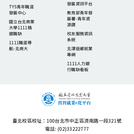
發展資訊平台
TYS青年職涯
發展中心
教育部青年發
展署-青年資
國立台北商業
源讚
大學1111精
選職缺
校友服務資訊
系統
1111職涯導
航-北商大
北漂返鄉就業
專網
1111人力銀
行職缺看板
臺北校區校址：
100台北市中正區濟南路一段321號
電話:
(02)33222777