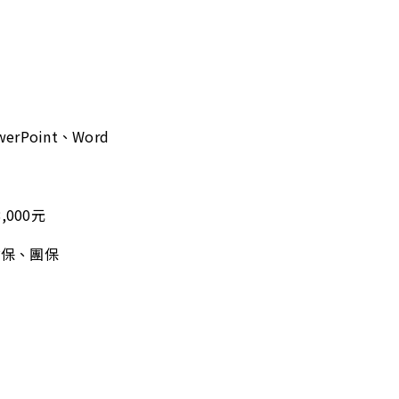
werPoint、Word
,000元
健保、團保
日