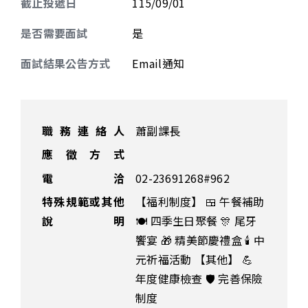
截止投遞日
115/09/01
是否需要面試
是
面試結果公告方式
Email通知
職務連絡人
蕭副課長
應徵方式
電 洽
02-23691268#962
特殊規範或其他
【福利制度】 🍱 午餐補助
說明
🍽️ 四季生日聚餐 🎊 尾牙
饗宴 🎁 精美節慶禮盒 🕯️ 中
元祈福活動 【其他】 💪
年度健康檢查 🛡️ 完善保險
制度