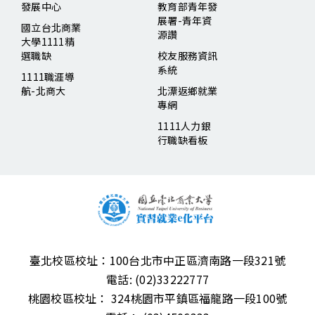
發展中心
教育部青年發
展署-青年資
國立台北商業
源讚
大學1111精
選職缺
校友服務資訊
系統
1111職涯導
航-北商大
北漂返鄉就業
專網
1111人力銀
行職缺看板
臺北校區校址：
100台北市中正區濟南路一段321號
電話:
(02)33222777
桃園校區校址：
324桃園市平鎮區福龍路一段100號