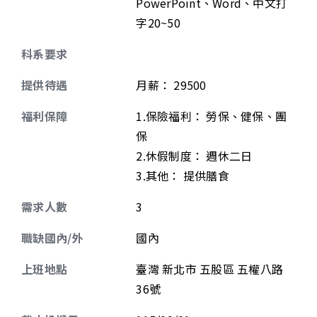
PowerPoint、Word、中文打
字20~50
科系要求
提供待遇
月薪
：
29500
福利保障
1.保險福利： 勞保、健保、團
保
2.休假制度： 週休二日
3.其他： 提供膳食
需求人數
3
職缺國內/外
國內
上班地點
臺灣 新北市 五股區 五權八路
36號